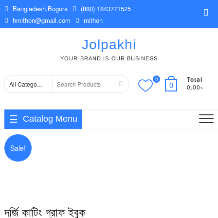
Skip
Bangladesh,Bogura
(880) 1843771525
Top
to
hmithon@gmail.com
mithon
Me
content
Jolpakhi
YOUR BRAND IS OUR BUSINESS
Total
0
Search
0
0.00৳
for
Catalog Menu
Sale!
দর্জি কাটিং গ্রাফ ইবুক