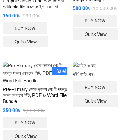
Graphic design and document
editable file সকল ফাইল একসাথে
500.00
৳
12,000.00
৳
Original
Current
price
price
150.00
৳
999.00
৳
Original
Current
was:
is:
price
price
BUY NOW
12,000.00৳
500.00৳ .
was:
is:
BUY NOW
999.00৳ .
150.00৳ .
Quick View
Quick View
Sale!
দর্জি কাটিং বই
BUY NOW
Pre-Primary থেকে দ্বাদশ শ্রেণী পর্যন্ত
সকল লেকচার শিট, PDF & Word File
Quick View
Bundle
350.00
৳
1,800.00
৳
Original
Current
price
price
was:
is:
BUY NOW
1,800.00৳ .
350.00৳ .
Quick View