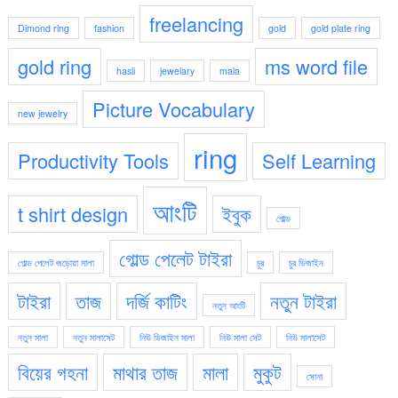
freelancing
Dimond ring
fashion
gold
gold plate ring
gold ring
ms word file
hasli
jewelary
mala
Picture Vocabulary
new jewelry
ring
Productivity Tools
Self Learning
আংটি
t shirt design
ইবুক
গোল্ড
গোল্ড পেলেট টাইরা
গোল্ড পেলেট জড়োয়া মালা
চুর
চুর ডিজাইন
টাইরা
তাজ
দর্জি কাটিং
নতুন টাইরা
নতুন আংটি
নতুন মালা
নতুন মালাসেট
নিউ ডিজাইন মালা
নিউ মালা সেট
নিউ মালাসেট
বিয়ের গহনা
মাথার তাজ
মালা
মুকুট
সোনা