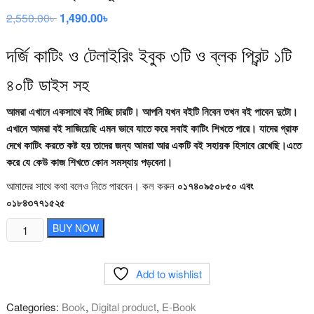
2,550.00
৳
Original
1,490.00
৳
Current
price
price
was:
is:
2,550.00৳ .
1,490.00৳ .
দর্জি কাটিং ও টেলাইরিং ইবুক ৩টি ও ব্লক প্রিন্ট ১টি
৪০টি ডাইস সহ
আমরা এখানে একসাথে বই দিচ্ছি চারটি। আপনি যখন বইটি নিবেন তখন বই পাবেন দুটো।
এখানে আমরা বই সাজিয়েছি এমন ভাবে যাতে করে সবাই কাটিং শিখতে পারে। যাদের গ্রাফ
দেখে কাটিং করতে কষ্ট হয় তাদের জন্য আমরা আর একটি বই সহায়ক হিসাবে রেখেছি।এতে
করে যে কেউ কাজ শিখতে কোন সমস্যায় পড়বেনা।
আমাদের সাথে কথা বলেও নিতে পারবেন। কল করুন
০১৭৪০৯৫০৮৫০ এবং
০১৮৪৩৭৭১৫২৫
দর্জি
BUY NOW
কাটিং
গ্রাফ
Add to wishlist
ইবুক
quantity
Categories:
Book
,
Digital product
,
E-Book