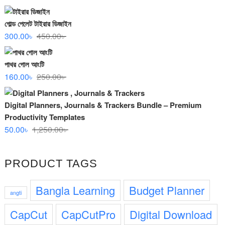
price
price
was:
is:
গোল্ড পেলেট টাইরার ডিজাইন
12,000.00৳ .
500.00৳ .
Original
Current
300.00
৳
450.00
৳
price
price
was:
is:
পাথর গোল আংটি
450.00৳ .
300.00৳ .
Original
Current
160.00
৳
250.00
৳
price
price
was:
is:
Digital Planners, Journals & Trackers Bundle – Premium
250.00৳ .
160.00৳ .
Productivity Templates
Original
Current
50.00
৳
1,250.00
৳
price
price
was:
is:
PRODUCT TAGS
1,250.00৳ .
50.00৳ .
Bangla Learning
Budget Planner
angti
CapCut
CapCutPro
Digital Download