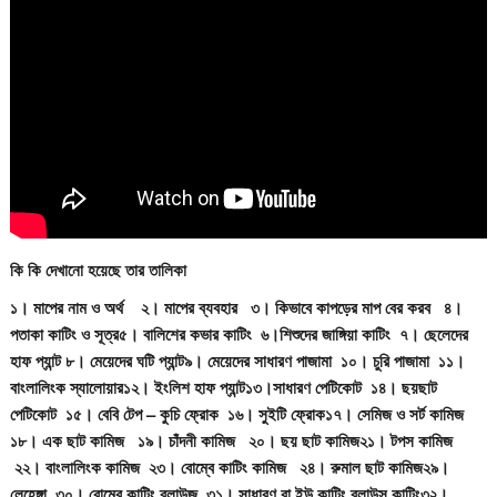
কি কি দেখানো হয়েছে তার তালিকা
১। মাপের নাম ও অর্থ ২। মাপের ব্যবহার ৩। কিভাবে কাপড়ের মাপ বের করব
৪।
পতাকা কাটিং ও সূত্র
৫। বালিশের কভার কাটিং ৬।শিশুদের জাঙ্গিয়া কাটিং ৭। ছেলেদের
হাফ প্যান্ট
৮। মেয়েদের ঘটি প্যান্ট
৯। মেয়েদের সাধারণ পাজামা ১০। চুরি পাজামা ১১।
বাংলালিংক স্যালোয়ার
১২। ইংলিশ হাফ প্যান্ট
১৩।সাধারণ পেটিকোট ১৪। ছয়ছাট
পেটিকোট ১৫। বেবি টেপ – কুচি ফ্রোক ১৬। সুইটি ফ্রোক
১৭। সেমিজ ও সর্ট কামিজ
১৮। এক ছাট কামিজ ১৯। চাঁদনী কামিজ ২০। ছয় ছাট কামিজ
২১। টপস কামিজ
২২। বাংলালিংক কামিজ ২৩। বোম্বে কাটিং কামিজ ২৪। রুমাল ছাট কামিজ
২৯।
লেহেঙ্গা ৩০। বোম্বে কাটিং ব্লাউজ ৩১। সাধারণ বা ইউ কাটিং ব্লাউস কাটিং
৩২।