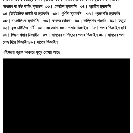
সাধারণ বা ইউ কাটিং ব্লাউস ৩৩। একটেল ম্যাকসি ৩৪। গ্রামীন ম্যাকসি
৩৫।টাইটানিক নাইটি বা ম্যাকসি ৩৬। পূর্ণিমা ম্যাকসি ৩৭। প্রজাপতি ম্যাকসি
৩৮। বাংলালিংক ম্যাকসি ৩৯। কলেজ বোরকা ৪০। কল্লিদার পাঞ্জাবি ৪১। ফতুয়া
৪২। ফুল চাইনিজ শার্ট ৪৩। এফ্রোন ৪৪। গলার ডিজাইন ৪৫। গলার ডিজাইন ছবি
৪৬। পিছন গলার ডিজাইন ৪৭। সামনের ও পিছনের গলার ডিজাইন ৪৮। সামনের গলা
লেজ দিয়ে ডিজাইন
৪৯। হাতের ডিজাইন
এইগুলো গ্রাফ আকারে সূত্র দেওয়া আছে