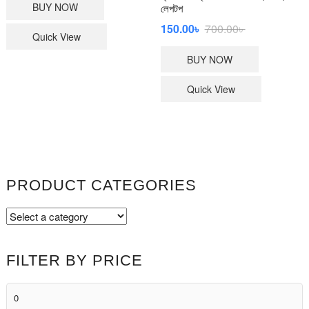
BUY NOW
লেপটপ
Original
Current
150.00
৳
700.00
৳
Quick View
price
price
BUY NOW
was:
is:
700.00৳ .
150.00৳ .
Quick View
PRODUCT CATEGORIES
FILTER BY PRICE
Min