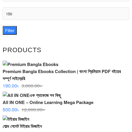
price
Max
price
Filter
PRODUCTS
Premium Bangla Ebooks Collection | বাংলা প্রিমিয়াম PDF বইয়ের
সম্পূর্ণ লাইব্রেরি
Original
Current
190.00
৳
3,000.00
৳
price
price
was:
is:
All IN ONE – Online Learning Mega Package
3,000.00৳ .
190.00৳ .
Original
Current
500.00
৳
12,000.00
৳
price
price
was:
is:
গোল্ড পেলেট টাইরার ডিজাইন
12,000.00৳ .
500.00৳ .