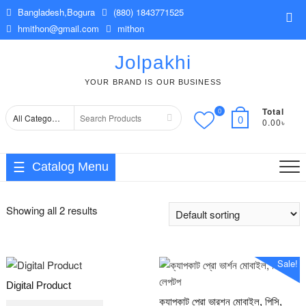
Skip
Bangladesh,Bogura
(880) 1843771525
Top
to
hmithon@gmail.com
mithon
Me
content
Jolpakhi
YOUR BRAND IS OUR BUSINESS
Total
0
Search
0
0.00৳
for
Catalog Menu
Showing all 2 results
Sale!
Digital Product
ক্যাপকাট প্রো ভারশন মোবাইল, পিসি,