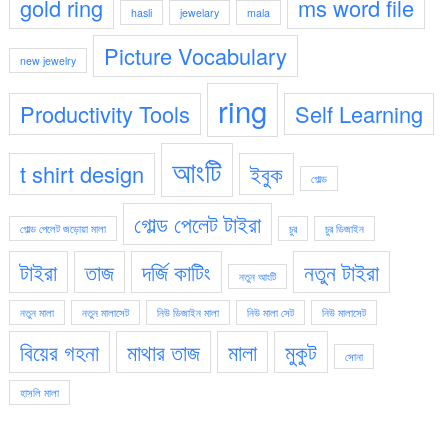
gold ring
ms word file
hasli
jewelary
mala
Picture Vocabulary
new jewelry
ring
Productivity Tools
Self Learning
আংটি
t shirt design
ইবুক
গোল্ড
গোল্ড পেলেট টাইরা
গোল্ড পেলেট জড়োয়া মালা
চুর
চুর ডিজাইন
টাইরা
তাজ
দর্জি কাটিং
নতুন টাইরা
নতুন আংটি
নতুন মালা
নতুন মালাসেট
নিউ ডিজাইন মালা
নিউ মালা সেট
নিউ মালাসেট
বিয়ের গহনা
মাথার তাজ
মালা
মুকুট
সোনা
হাসলি মালা