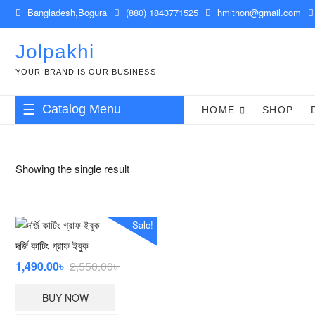
Skip
Bangladesh,Bogura
(880) 1843771525
hmithon@gmail.com
to
content
Jolpakhi
YOUR BRAND IS OUR BUSINESS
Catalog Menu
HOME
SHOP
Showing the single result
Sale!
দর্জি কাটিং গ্রাফ ইবুক
Original
Current
1,490.00
৳
2,550.00
৳
price
price
BUY NOW
was:
is: