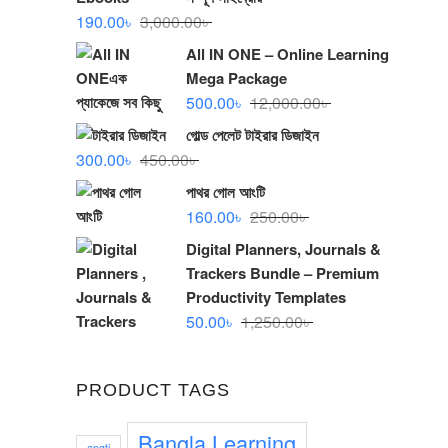
Original
Current
190.00
৳
3,000.00
৳
price
price
All IN ONE – Online Learning
was:
is:
Mega Package
3,000.00৳ .
190.00৳ .
Original
Current
500.00
৳
12,000.00
৳
price
price
গোল্ড পেলেট টাইরার ডিজাইন
was:
is:
Original
Current
300.00
৳
450.00
৳
12,000.00৳ .
500.00৳ .
price
price
পাথর গোল আংটি
was:
is:
Original
Current
160.00
৳
250.00
৳
450.00৳ .
300.00৳ .
price
price
Digital Planners, Journals &
was:
is:
Trackers Bundle – Premium
250.00৳ .
160.00৳ .
Productivity Templates
Original
Current
50.00
৳
1,250.00
৳
price
price
was:
is:
PRODUCT TAGS
1,250.00৳ .
50.00৳ .
Bangla Learning
angti