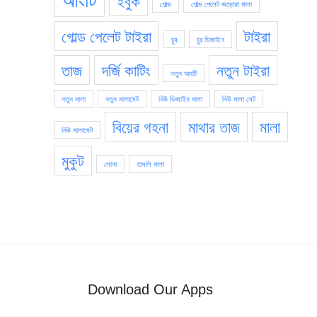
ইবুক
গোল্ড
গোল্ড পেলেট জড়োয়া মালা
গোল্ড পেলেট টাইরা
টাইরা
চুর
চুর ডিজাইন
তাজ
দর্জি কাটিং
নতুন টাইরা
নতুন আংটি
নতুন মালা
নতুন মালাসেট
নিউ ডিজাইন মালা
নিউ মালা সেট
বিয়ের গহনা
মাথার তাজ
মালা
নিউ মালাসেট
মুকুট
সোনা
হাসলি মালা
Download Our Apps