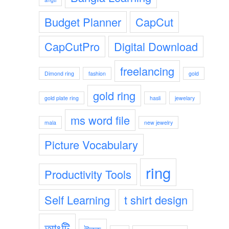
Budget Planner
CapCut
CapCutPro
Digital Download
freelancing
Dimond ring
fashion
gold
gold ring
gold plate ring
hasli
jewelary
ms word file
mala
new jewelry
Picture Vocabulary
ring
Productivity Tools
Self Learning
t shirt design
আংটি