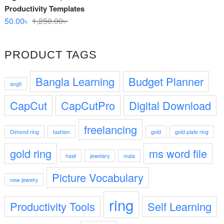
250.00৳ .
160.00৳ .
Productivity Templates
Original
Current
50.00
৳
1,250.00
৳
price
price
was:
is:
PRODUCT TAGS
1,250.00৳ .
50.00৳ .
Bangla Learning
Budget Planner
angti
CapCut
CapCutPro
Digital Download
freelancing
Dimond ring
fashion
gold
gold plate ring
gold ring
ms word file
hasli
jewelary
mala
Picture Vocabulary
new jewelry
ring
Productivity Tools
Self Learning