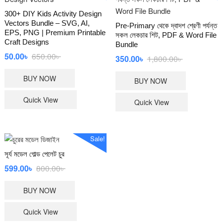
300+ DIY Kids Activity Design
Vectors Bundle – SVG, AI,
Pre-Primary থেকে দ্বাদশ শ্রেণী পর্যন্ত
EPS, PNG | Premium Printable
সকল লেকচার শিট, PDF & Word File
Craft Designs
Bundle
Original
Current
50.00
৳
650.00
৳
Original
Current
350.00
৳
1,800.00
৳
price
price
price
price
BUY NOW
was:
is:
BUY NOW
was:
is:
650.00৳ .
50.00৳ .
1,800.00৳ .
350.00৳ .
Quick View
Quick View
Sale!
সূর্য মডেল গোল্ড পেলেট চুর
Original
Current
599.00
৳
800.00
৳
price
price
BUY NOW
was:
is:
800.00৳ .
599.00৳ .
Quick View