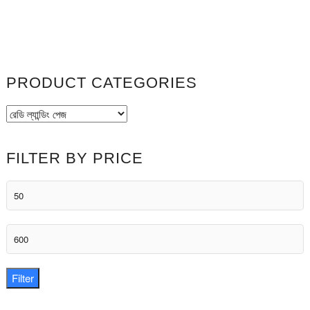
PRODUCT CATEGORIES
FILTER BY PRICE
Min
price
Max
price
Filter