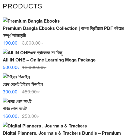
PRODUCTS
Premium Bangla Ebooks Collection | বাংলা প্রিমিয়াম PDF বইয়ের
সম্পূর্ণ লাইব্রেরি
Original
Current
190.00
৳
3,000.00
৳
price
price
was:
is:
All IN ONE – Online Learning Mega Package
3,000.00৳ .
190.00৳ .
Original
Current
500.00
৳
12,000.00
৳
price
price
was:
is:
গোল্ড পেলেট টাইরার ডিজাইন
12,000.00৳ .
500.00৳ .
Original
Current
300.00
৳
450.00
৳
price
price
was:
is:
পাথর গোল আংটি
450.00৳ .
300.00৳ .
Original
Current
160.00
৳
250.00
৳
price
price
was:
is:
Digital Planners, Journals & Trackers Bundle – Premium