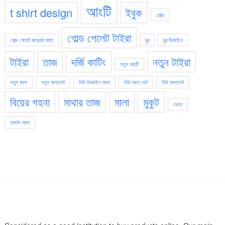
আংটি
t shirt design
ইবুক
গোল্ড
গোল্ড পেলেট টাইরা
গোল্ড পেলেট জড়োয়া মালা
চুর
চুর ডিজাইন
টাইরা
তাজ
দর্জি কাটিং
নতুন টাইরা
নতুন আংটি
নতুন মালা
নতুন মালাসেট
নিউ ডিজাইন মালা
নিউ মালা সেট
নিউ মালাসেট
বিয়ের গহনা
মাথার তাজ
মালা
মুকুট
সোনা
হাসলি মালা