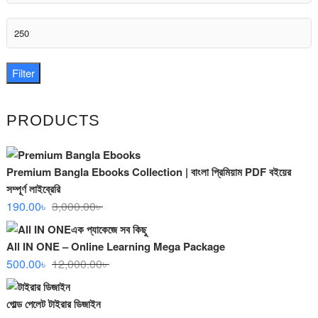
price
Max
price
Filter
PRODUCTS
Premium Bangla Ebooks Collection | বাংলা প্রিমিয়াম PDF বইয়ের
সম্পূর্ণ লাইব্রেরি
Original
Current
190.00
৳
3,000.00
৳
price
price
was:
is:
All IN ONE – Online Learning Mega Package
3,000.00৳ .
190.00৳ .
Original
Current
500.00
৳
12,000.00
৳
price
price
was:
is:
গোল্ড পেলেট টাইরার ডিজাইন
12,000.00৳ .
500.00৳ .