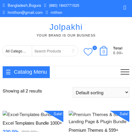
Skip
Bangladesh,Bogura
(880) 1843771525
Top
to
hmithon@gmail.com
mithon
Me
content
Jolpakhi
YOUR BRAND IS OUR BUSINESS
Total
0
Search
0
0.00৳
for
Catalog Menu
Showing all 2 results
Sale!
Sale!
Excel Templates Bundle 1000+
Premium Themes & 599+
Original
Current
220.00
৳
800.00
৳