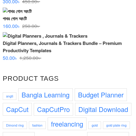
Original
Current
300.00
৳
450.00
৳
price
price
was:
is:
পাথর গোল আংটি
450.00৳ .
300.00৳ .
Original
Current
160.00
৳
250.00
৳
price
price
was:
is:
Digital Planners, Journals & Trackers Bundle – Premium
250.00৳ .
160.00৳ .
Productivity Templates
Original
Current
50.00
৳
1,250.00
৳
price
price
was:
is:
PRODUCT TAGS
1,250.00৳ .
50.00৳ .
Bangla Learning
Budget Planner
angti
CapCut
CapCutPro
Digital Download
freelancing
Dimond ring
fashion
gold
gold plate ring