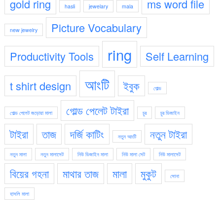
gold ring
ms word file
hasli
jewelary
mala
Picture Vocabulary
new jewelry
ring
Productivity Tools
Self Learning
আংটি
t shirt design
ইবুক
গোল্ড
গোল্ড পেলেট টাইরা
গোল্ড পেলেট জড়োয়া মালা
চুর
চুর ডিজাইন
টাইরা
তাজ
দর্জি কাটিং
নতুন টাইরা
নতুন আংটি
নতুন মালা
নতুন মালাসেট
নিউ ডিজাইন মালা
নিউ মালা সেট
নিউ মালাসেট
বিয়ের গহনা
মাথার তাজ
মালা
মুকুট
সোনা
হাসলি মালা