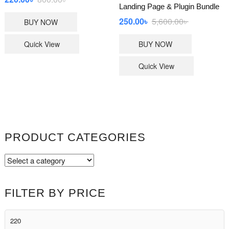
Landing Page & Plugin Bundle
price
price
Original
Current
250.00
৳
5,600.00
৳
BUY NOW
was:
is:
price
price
800.00৳ .
220.00৳ .
Quick View
BUY NOW
was:
is:
5,600.00৳ .
250.00৳ .
Quick View
PRODUCT CATEGORIES
FILTER BY PRICE
Min