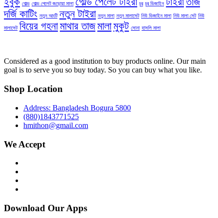
ইবুক
গোল্ড পেলেট টাইরা
টাইরা
তাজ
গোল্ড
গোল্ড পেলেট জড়োয়া মালা
চুর
চুর ডিজাইন
দর্জি কাটিং
নতুন টাইরা
নতুন আংটি
নতুন মালা
নতুন মালাসেট
নিউ ডিজাইন মালা
নিউ মালা সেট
নিউ
বিয়ের গহনা
মাথার তাজ
মালা
মুকুট
মালাসেট
সোনা
হাসলি মালা
Considered as a good institution to buy products online. Our main
goal is to serve you so buy today. So you can buy what you like.
Shop Location
Address: Bangladesh Bogura 5800
(880)1843771525
hmithon@gmail.com
We Accept
Download Our Apps