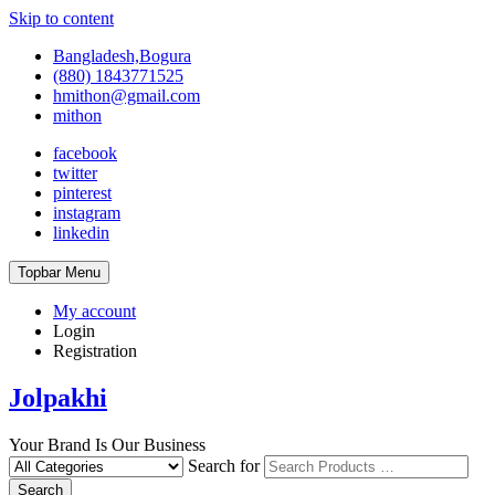
Skip to content
Bangladesh,Bogura
(880) 1843771525
hmithon@gmail.com
mithon
facebook
twitter
pinterest
instagram
linkedin
Topbar Menu
My account
Login
Registration
Jolpakhi
Your Brand Is Our Business
Search for
Search