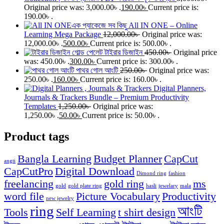
Original price was: 3,000.00৳ .
190.00
৳
Current price is:
190.00৳ .
All IN ONE – Online
Learning Mega Package
12,000.00
৳
Original price was:
12,000.00৳ .
500.00
৳
Current price is: 500.00৳ .
গোল্ড পেলেট টাইরার ডিজাইন
450.00
৳
Original price
was: 450.00৳ .
300.00
৳
Current price is: 300.00৳ .
পাথর গোল আংটি
250.00
৳
Original price was:
250.00৳ .
160.00
৳
Current price is: 160.00৳ .
Digital Planners,
Journals & Trackers Bundle – Premium Productivity
Templates
1,250.00
৳
Original price was:
1,250.00৳ .
50.00
৳
Current price is: 50.00৳ .
Product tags
Bangla Learning
Budget Planner
CapCut
angti
CapCutPro
Digital Download
Dimond ring
fashion
freelancing
gold ring
ms
gold
gold plate ring
hasli
jewelary
mala
word file
Picture Vocabulary
Productivity
new jewelry
ring
আংটি
Tools
Self Learning
t shirt design