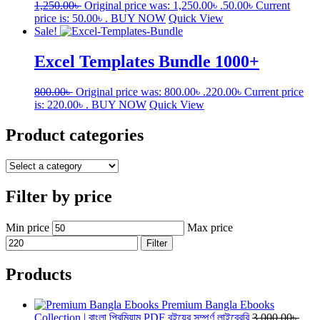
1,250.00
৳
Original price was: 1,250.00৳ .
50.00
৳
Current
price is: 50.00৳ .
BUY NOW
Quick View
Sale!
Excel Templates Bundle 1000+
800.00
৳
Original price was: 800.00৳ .
220.00
৳
Current price
is: 220.00৳ .
BUY NOW
Quick View
Product categories
Filter by price
Min price
Max price
Filter
Products
Premium Bangla Ebooks
Collection | বাংলা প্রিমিয়াম PDF বইয়ের সম্পূর্ণ লাইব্রেরি
3,000.00
৳