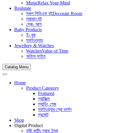
Music
Relax Your Mind
Realstate
সকল পিডিএফ বই
Decorate Room
সমাধান বই
প্রো- আপ
Baby Products
ই- বুক
সফটওয়্যার
Jewellery & Watches
Watches
Value of Time
অফিস ফাইল
Catalog Menu
Home
Product Category
Featured
গ্রাফিক্স
ল্যান্ডিং পেজ
সফটওয়্যার প্রো ভার্সন
প্রমোট
Shop
Digital Product
দর্জি কাটিং গ্রাফ ইবুক