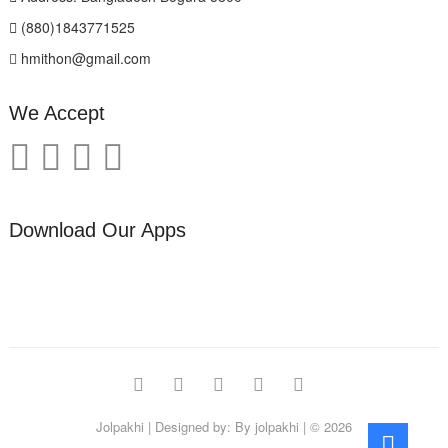
(880)1843771525
hmithon@gmail.com
We Accept
Download Our Apps
facebook
twitter
pinterest
instagram
linkedin
Jolpakhi
| Designed by:
By jolpakhi
| © 2026
Go