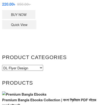
Original
Current
220.00
৳
950.00
৳
price
price
BUY NOW
was:
is:
950.00৳ .
220.00৳ .
Quick View
PRODUCT CATEGORIES
PRODUCTS
Premium Bangla Ebooks Collection | বাংলা প্রিমিয়াম PDF বইয়ের