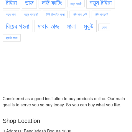
টাইরা
তাজ
দর্জি কাটিং
নতুন টাইরা
নতুন আংটি
নতুন মালা
নতুন মালাসেট
নিউ ডিজাইন মালা
নিউ মালা সেট
নিউ মালাসেট
বিয়ের গহনা
মাথার তাজ
মালা
মুকুট
সোনা
হাসলি মালা
Considered as a good institution to buy products online. Our main
goal is to serve you so buy today. So you can buy what you like.
Shop Location
Address: Bangladesh Bogura 5800