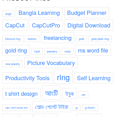
Bangla Learning
Budget Planner
angti
CapCut
CapCutPro
Digital Download
freelancing
Dimond ring
fashion
gold
gold plate ring
gold ring
ms word file
hasli
jewelary
mala
Picture Vocabulary
new jewelry
ring
Productivity Tools
Self Learning
আংটি
t shirt design
ইবুক
গোল্ড
গোল্ড পেলেট টাইরা
গোল্ড পেলেট জড়োয়া মালা
চুর
চুর ডিজাইন