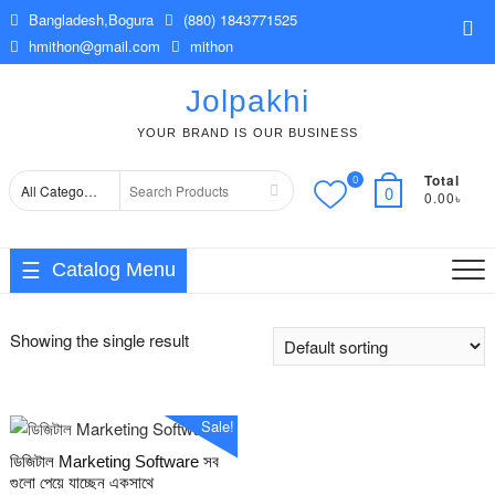
Skip
Bangladesh,Bogura
(880) 1843771525
Top
to
hmithon@gmail.com
mithon
Me
content
Jolpakhi
YOUR BRAND IS OUR BUSINESS
Total
0
Search
0
0.00৳
for
Catalog Menu
Showing the single result
Sale!
ডিজিটাল Marketing Software সব
গুলো পেয়ে যাচ্ছেন একসাথে