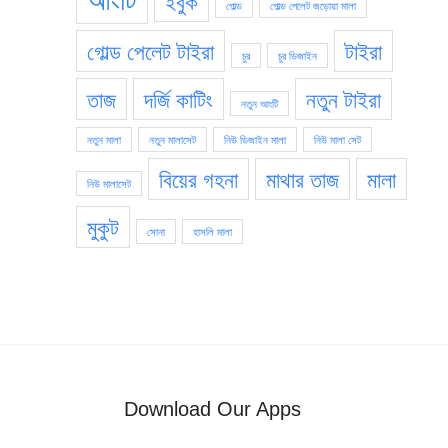
ইবুক
গোল্ড
গোল্ড পেলেট জড়োয়া মালা
গোল্ড পেলেট টাইরা
টাইরা
চুর
চুর ডিজাইন
তাজ
দর্জি কাটিং
নতুন টাইরা
নতুন আংটি
নতুন মালা
নতুন মালাসেট
নিউ ডিজাইন মালা
নিউ মালা সেট
বিয়ের গহনা
মাথার তাজ
মালা
নিউ মালাসেট
মুকুট
সোনা
হাসলি মালা
Download Our Apps