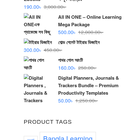
Original
Current
190.00
৳
3,000.00
৳
price
price
All IN ONE – Online Learning
was:
is:
Mega Package
3,000.00৳ .
190.00৳ .
Original
Current
500.00
৳
12,000.00
৳
price
price
গোল্ড পেলেট টাইরার ডিজাইন
was:
is:
Original
Current
300.00
৳
450.00
৳
12,000.00৳ .
500.00৳ .
price
price
পাথর গোল আংটি
was:
is:
Original
Current
160.00
৳
250.00
৳
450.00৳ .
300.00৳ .
price
price
Digital Planners, Journals &
was:
is:
Trackers Bundle – Premium
250.00৳ .
160.00৳ .
Productivity Templates
Original
Current
50.00
৳
1,250.00
৳
price
price
was:
is:
PRODUCT TAGS
1,250.00৳ .
50.00৳ .
Bangla Learning
angti