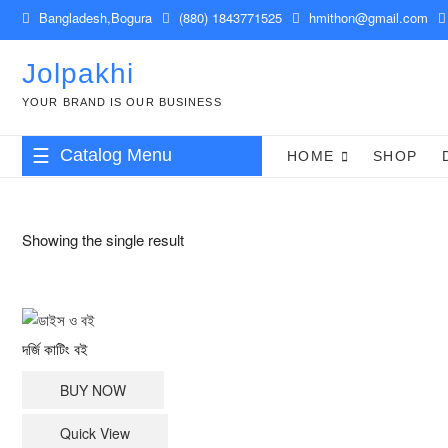
Skip
Bangladesh,Bogura
(880) 1843771525
hmithon@gmail.com
to
content
Jolpakhi
YOUR BRAND IS OUR BUSINESS
Catalog Menu
HOME
SHOP
Showing the single result
দর্জি কাটিং বই
BUY NOW
Quick View