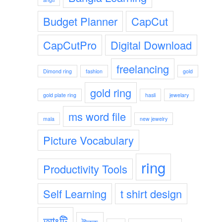
Budget Planner
CapCut
CapCutPro
Digital Download
freelancing
Dimond ring
fashion
gold
gold ring
gold plate ring
hasli
jewelary
ms word file
mala
new jewelry
Picture Vocabulary
ring
Productivity Tools
Self Learning
t shirt design
আংটি