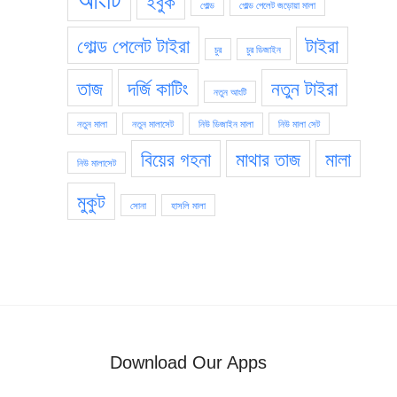
ইবুক
গোল্ড
গোল্ড পেলেট জড়োয়া মালা
গোল্ড পেলেট টাইরা
টাইরা
চুর
চুর ডিজাইন
তাজ
দর্জি কাটিং
নতুন টাইরা
নতুন আংটি
নতুন মালা
নতুন মালাসেট
নিউ ডিজাইন মালা
নিউ মালা সেট
বিয়ের গহনা
মাথার তাজ
মালা
নিউ মালাসেট
মুকুট
সোনা
হাসলি মালা
Download Our Apps