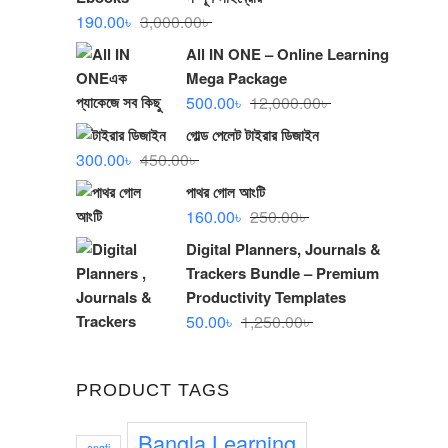
Original
Current
190.00
৳
3,000.00
৳
price
price
All IN ONE – Online Learning
was:
is:
Mega Package
3,000.00৳ .
190.00৳ .
Original
Current
500.00
৳
12,000.00
৳
price
price
গোল্ড পেলেট টাইরার ডিজাইন
was:
is:
Original
Current
300.00
৳
450.00
৳
12,000.00৳ .
500.00৳ .
price
price
পাথর গোল আংটি
was:
is:
Original
Current
160.00
৳
250.00
৳
450.00৳ .
300.00৳ .
price
price
Digital Planners, Journals &
was:
is:
Trackers Bundle – Premium
250.00৳ .
160.00৳ .
Productivity Templates
Original
Current
50.00
৳
1,250.00
৳
price
price
was:
is:
PRODUCT TAGS
1,250.00৳ .
50.00৳ .
Bangla Learning
angti