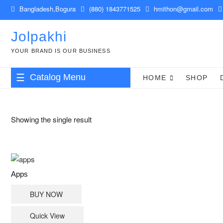
Skip
Bangladesh,Bogura
(880) 1843771525
hmithon@gmail.com
to
content
Jolpakhi
YOUR BRAND IS OUR BUSINESS
Catalog Menu
HOME
SHOP
Showing the single result
Apps
BUY NOW
Quick View