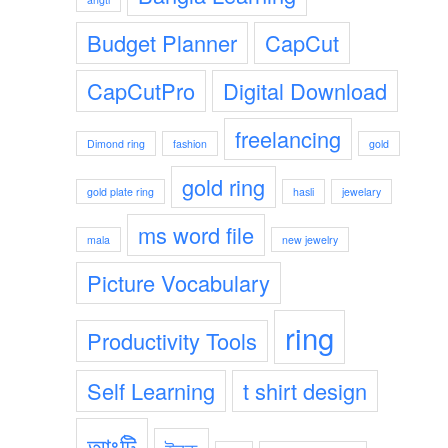
Budget Planner
CapCut
CapCutPro
Digital Download
freelancing
Dimond ring
fashion
gold
gold ring
gold plate ring
hasli
jewelary
ms word file
mala
new jewelry
Picture Vocabulary
ring
Productivity Tools
Self Learning
t shirt design
আংটি