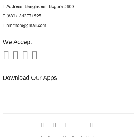
Address: Bangladesh Bogura 5800
(880)1843771525
hmithon@gmail.com
We Accept
Download Our Apps
facebook
twitter
pinterest
instagram
linkedin