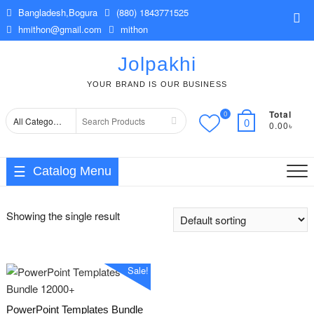
Skip
Bangladesh,Bogura
(880) 1843771525
Top
to
hmithon@gmail.com
mithon
Me
content
Jolpakhi
YOUR BRAND IS OUR BUSINESS
Total
0
Search
0
0.00৳
for
Catalog Menu
Showing the single result
Sale!
PowerPoint Templates Bundle