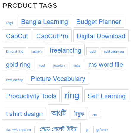
PRODUCT TAGS
1,250.00৳ .
50.00৳ .
Bangla Learning
Budget Planner
angti
CapCut
CapCutPro
Digital Download
freelancing
Dimond ring
fashion
gold
gold plate ring
gold ring
ms word file
hasli
jewelary
mala
Picture Vocabulary
new jewelry
ring
Productivity Tools
Self Learning
আংটি
t shirt design
ইবুক
গোল্ড
গোল্ড পেলেট টাইরা
গোল্ড পেলেট জড়োয়া মালা
চুর
চুর ডিজাইন