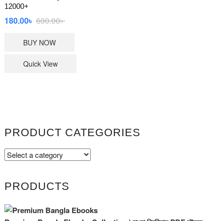
12000+
Original
Current
180.00
৳
600.00
৳
price
price
BUY NOW
was:
is:
600.00৳ .
180.00৳ .
Quick View
PRODUCT CATEGORIES
PRODUCTS