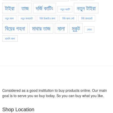
টাইরা
তাজ
দর্জি কাটিং
নতুন টাইরা
নতুন আংটি
নতুন মালা
নতুন মালাসেট
নিউ ডিজাইন মালা
নিউ মালা সেট
নিউ মালাসেট
বিয়ের গহনা
মাথার তাজ
মালা
মুকুট
সোনা
হাসলি মালা
Considered as a good institution to buy products online. Our main
goal is to serve you so buy today. So you can buy what you like.
Shop Location