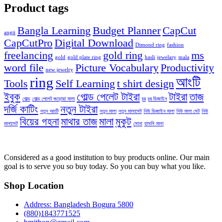
Product tags
Bangla Learning
Budget Planner
CapCut
angti
CapCutPro
Digital Download
Dimond ring
fashion
freelancing
gold ring
ms
gold
gold plate ring
hasli
jewelary
mala
word file
Picture Vocabulary
Productivity
new jewelry
ring
আংটি
Tools
Self Learning
t shirt design
ইবুক
গোল্ড পেলেট টাইরা
টাইরা
তাজ
গোল্ড
গোল্ড পেলেট জড়োয়া মালা
চুর
চুর ডিজাইন
দর্জি কাটিং
নতুন টাইরা
নতুন আংটি
নতুন মালা
নতুন মালাসেট
নিউ ডিজাইন মালা
নিউ মালা সেট
নিউ
বিয়ের গহনা
মাথার তাজ
মালা
মুকুট
মালাসেট
সোনা
হাসলি মালা
Considered as a good institution to buy products online. Our main
goal is to serve you so buy today. So you can buy what you like.
Shop Location
Address: Bangladesh Bogura 5800
(880)1843771525