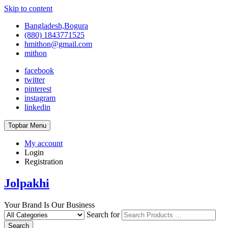
Skip to content
Bangladesh,Bogura
(880) 1843771525
hmithon@gmail.com
mithon
facebook
twitter
pinterest
instagram
linkedin
Topbar Menu
My account
Login
Registration
Jolpakhi
Your Brand Is Our Business
Search for
Search