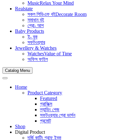
Music
Relax Your Mind
Realstate
সকল পিডিএফ বই
Decorate Room
সমাধান বই
প্রো- আপ
Baby Products
ই- বুক
সফটওয়্যার
Jewellery & Watches
Watches
Value of Time
অফিস ফাইল
Catalog Menu
Home
Product Category
Featured
গ্রাফিক্স
ল্যান্ডিং পেজ
সফটওয়্যার প্রো ভার্সন
প্রমোট
Shop
Digital Product
দর্জি কাটিং গ্রাফ ইবুক