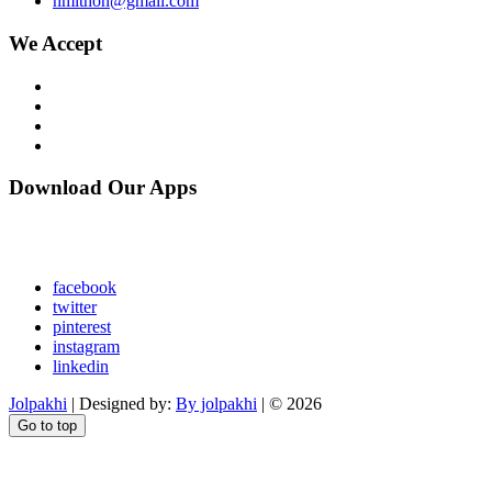
hmithon@gmail.com
We Accept
Download Our Apps
facebook
twitter
pinterest
instagram
linkedin
Jolpakhi
| Designed by:
By jolpakhi
| © 2026
Go to top