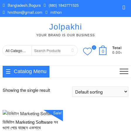
Skip
Bangladesh,Bogura
(880) 1843771525
Top
to
hmithon@gmail.com
mithon
Me
content
Jolpakhi
YOUR BRAND IS OUR BUSINESS
Total
0
Search
0
0.00৳
for
Catalog Menu
Showing the single result
Sale!
ডিজিটাল Marketing Software সব
গুলো পেয়ে যাচ্ছেন একসাথে