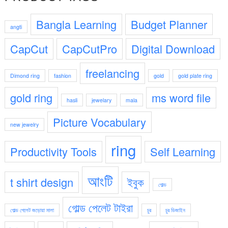
Bangla Learning
Budget Planner
angti
CapCut
CapCutPro
Digital Download
freelancing
Dimond ring
fashion
gold
gold plate ring
gold ring
ms word file
hasli
jewelary
mala
Picture Vocabulary
new jewelry
ring
Productivity Tools
Self Learning
আংটি
t shirt design
ইবুক
গোল্ড
গোল্ড পেলেট টাইরা
গোল্ড পেলেট জড়োয়া মালা
চুর
চুর ডিজাইন