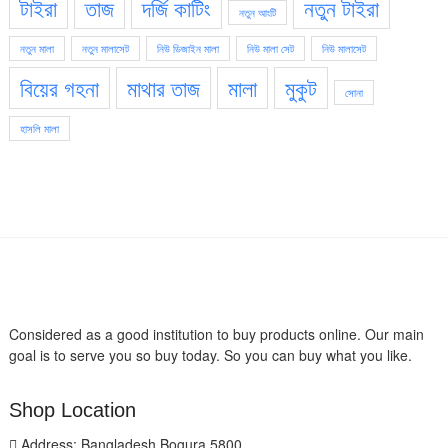
টাইরা
তাজ
দর্জি কাটিং
নতুন টাইরা
নতুন আংটি
নতুন মালা
নতুন মালাসেট
নিউ ডিজাইন মালা
নিউ মালা সেট
নিউ মালাসেট
বিয়ের গহনা
মাথার তাজ
মালা
মুকুট
সোনা
হাসলি মালা
Considered as a good institution to buy products online. Our main
goal is to serve you so buy today. So you can buy what you like.
Shop Location
Address: Bangladesh Bogura 5800