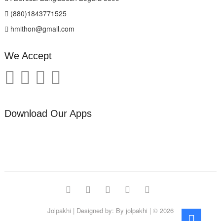
(880)1843771525
hmithon@gmail.com
We Accept
Download Our Apps
facebook
twitter
pinterest
instagram
linkedin
Jolpakhi
| Designed by:
By jolpakhi
| © 2026
Go