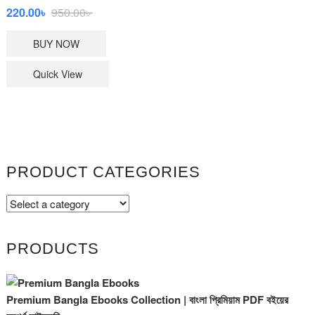
Original
Current
220.00
৳
950.00
৳
price
price
BUY NOW
was:
is:
950.00৳ .
220.00৳ .
Quick View
PRODUCT CATEGORIES
PRODUCTS
Premium Bangla Ebooks Collection | বাংলা প্রিমিয়াম PDF বইয়ের