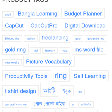
1,250.00৳ .
50.00৳ .
Bangla Learning
Budget Planner
angti
CapCut
CapCutPro
Digital Download
freelancing
Dimond ring
fashion
gold
gold plate ring
gold ring
ms word file
hasli
jewelary
mala
Picture Vocabulary
new jewelry
ring
Productivity Tools
Self Learning
আংটি
t shirt design
ইবুক
গোল্ড
গোল্ড পেলেট টাইরা
গোল্ড পেলেট জড়োয়া মালা
চুর
চুর ডিজাইন