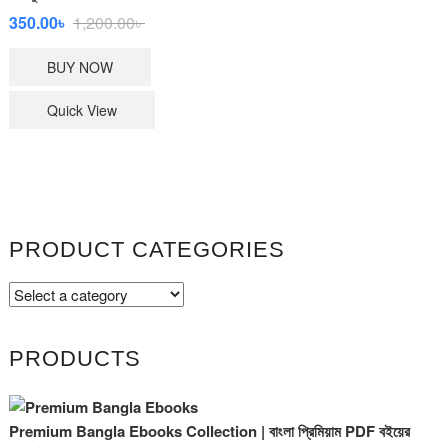
Original
Current
350.00
৳
1,200.00
৳
price
price
BUY NOW
was:
is:
1,200.00৳ .
350.00৳ .
Quick View
PRODUCT CATEGORIES
PRODUCTS
Premium Bangla Ebooks Collection | বাংলা প্রিমিয়াম PDF বইয়ের