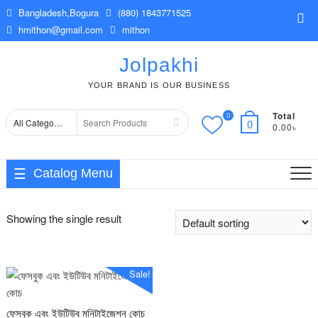
Skip
Bangladesh,Bogura
(880) 1843771525
Top
to
hmithon@gmail.com
mithon
Me
content
Jolpakhi
YOUR BRAND IS OUR BUSINESS
Total
0
Search
0
0.00৳
for
Catalog Menu
Showing the single result
Sale!
ফেসবুক এবং ইউটিউব মনিটাইজেশন কোচ