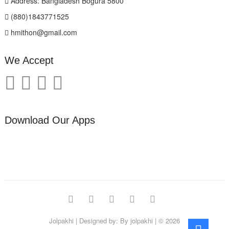
Address: Bangladesh Bogura 5800
(880)1843771525
hmithon@gmail.com
We Accept
Download Our Apps
facebook
twitter
pinterest
instagram
linkedin
Jolpakhi
| Designed by:
By jolpakhi
| © 2026
Go