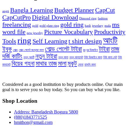
Bangla Learning
Budget Planner
CapCut
angti
CapCutPro
Digital Download
Dimond ring
fashion
freelancing
gold ring
ms
gold
gold plate ring
hasli
jewelary
mala
word file
Picture Vocabulary
Productivity
new jewelry
ring
আংটি
Tools
Self Learning
t shirt design
ইবুক
গোল্ড পেলেট টাইরা
টাইরা
তাজ
গোল্ড
গোল্ড পেলেট জড়োয়া মালা
চুর
চুর ডিজাইন
দর্জি কাটিং
নতুন টাইরা
নতুন আংটি
নতুন মালা
নতুন মালাসেট
নিউ ডিজাইন মালা
নিউ মালা সেট
নিউ
বিয়ের গহনা
মাথার তাজ
মালা
মুকুট
মালাসেট
সোনা
হাসলি মালা
Considered as a good institution to buy products online. Our main
goal is to serve you so buy today. So you can buy what you like.
Shop Location
Address: Bangladesh Bogura 5800
(880)1843771525
hmithon@gmail.com