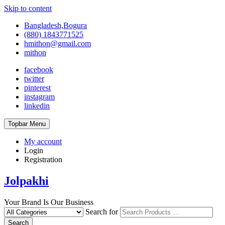
Skip to content
Bangladesh,Bogura
(880) 1843771525
hmithon@gmail.com
mithon
facebook
twitter
pinterest
instagram
linkedin
Topbar Menu
My account
Login
Registration
Jolpakhi
Your Brand Is Our Business
Search for
Search