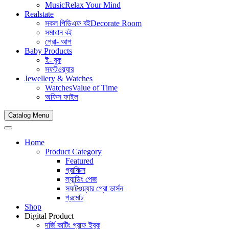
Music
Relax Your Mind
Realstate
সকল পিডিএফ বই
Decorate Room
সমাধান বই
প্রো- আপ
Baby Products
ই- বুক
সফটওয়্যার
Jewellery & Watches
Watches
Value of Time
অফিস ফাইল
Catalog Menu
Home
Product Category
Featured
গ্রাফিক্স
ল্যান্ডিং পেজ
সফটওয়্যার প্রো ভার্সন
প্রমোট
Shop
Digital Product
দর্জি কাটিং গ্রাফ ইবুক