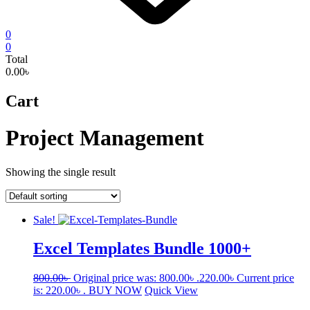
0
0
Total
0.00৳
Cart
Project Management
Showing the single result
Sale!
Excel Templates Bundle 1000+
800.00
৳
Original price was: 800.00৳ .
220.00
৳
Current price
is: 220.00৳ .
BUY NOW
Quick View