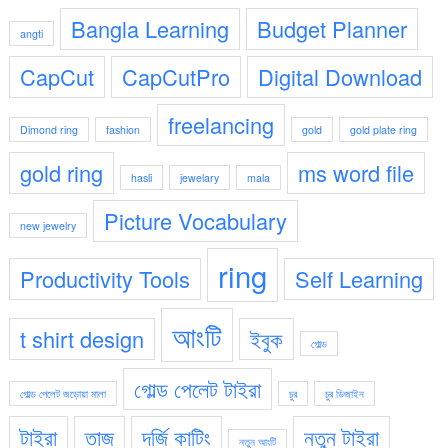
Bangla Learning
Budget Planner
angti
CapCut
CapCutPro
Digital Download
freelancing
Dimond ring
fashion
gold
gold plate ring
gold ring
ms word file
hasli
jewelary
mala
Picture Vocabulary
new jewelry
ring
Productivity Tools
Self Learning
আংটি
t shirt design
ইবুক
গোল্ড
গোল্ড পেলেট টাইরা
গোল্ড পেলেট জড়োয়া মালা
চুর
চুর ডিজাইন
টাইরা
তাজ
দর্জি কাটিং
নতুন টাইরা
নতুন আংটি