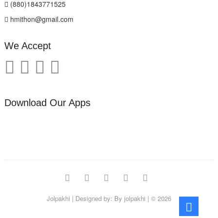
(880)1843771525
hmithon@gmail.com
We Accept
Download Our Apps
facebook
twitter
pinterest
instagram
linkedin
Jolpakhi
| Designed by:
By jolpakhi
| © 2026
Go
to