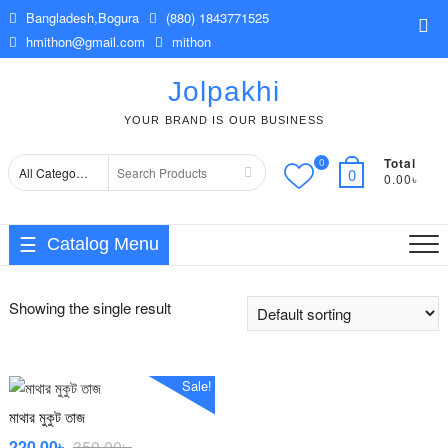
Skip
Bangladesh,Bogura
(880) 1843771525
Top
to
hmithon@gmail.com
mithon
Me
content
Jolpakhi
YOUR BRAND IS OUR BUSINESS
Total
0
Search
0
0.00৳
for
Catalog Menu
Showing the single result
Sale!
মাথার মুকুট তাজ
Original
Current
220.00
৳
350.00
৳