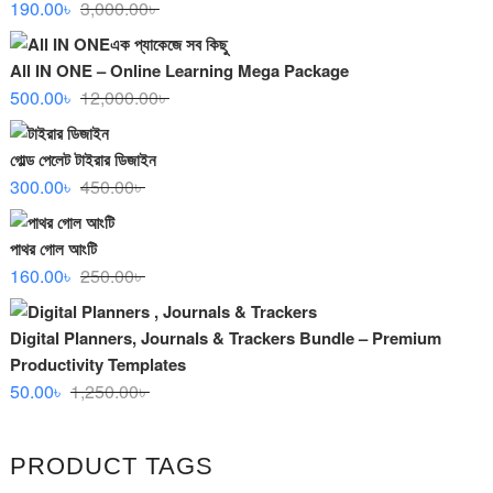
Original
Current
190.00
৳
3,000.00
৳
price
price
was:
is:
All IN ONE – Online Learning Mega Package
3,000.00৳ .
190.00৳ .
Original
Current
500.00
৳
12,000.00
৳
price
price
was:
is:
গোল্ড পেলেট টাইরার ডিজাইন
12,000.00৳ .
500.00৳ .
Original
Current
300.00
৳
450.00
৳
price
price
was:
is:
পাথর গোল আংটি
450.00৳ .
300.00৳ .
Original
Current
160.00
৳
250.00
৳
price
price
was:
is:
Digital Planners, Journals & Trackers Bundle – Premium
250.00৳ .
160.00৳ .
Productivity Templates
Original
Current
50.00
৳
1,250.00
৳
price
price
was:
is:
PRODUCT TAGS
1,250.00৳ .
50.00৳ .