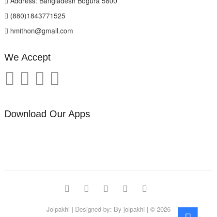
Address: Bangladesh Bogura 5800
(880)1843771525
hmithon@gmail.com
We Accept
Download Our Apps
facebook
twitter
pinterest
instagram
linkedin
Jolpakhi
| Designed by:
By jolpakhi
| © 2026
Go