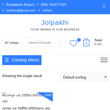
Skip
Bangladesh,Bogura
(880) 1843771525
Top
to
hmithon@gmail.com
mithon
Me
content
Jolpakhi
YOUR BRAND IS OUR BUSINESS
Total
0
Search
0
0.00৳
for
Catalog Menu
Showing the single result
Sale!
ফেসবুক এবং ইউটিউব মনিটাইজেশন কোচ