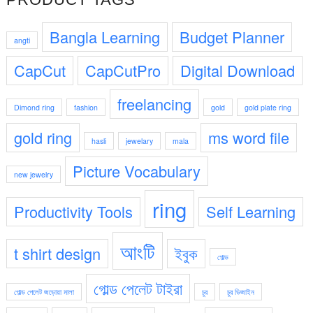
1,250.00৳ .
50.00৳ .
Bangla Learning
Budget Planner
angti
CapCut
CapCutPro
Digital Download
freelancing
Dimond ring
fashion
gold
gold plate ring
gold ring
ms word file
hasli
jewelary
mala
Picture Vocabulary
new jewelry
ring
Productivity Tools
Self Learning
আংটি
t shirt design
ইবুক
গোল্ড
গোল্ড পেলেট টাইরা
গোল্ড পেলেট জড়োয়া মালা
চুর
চুর ডিজাইন