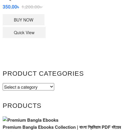
Original
Current
350.00
৳
1,200.00
৳
price
price
BUY NOW
was:
is:
1,200.00৳ .
350.00৳ .
Quick View
PRODUCT CATEGORIES
PRODUCTS
Premium Bangla Ebooks Collection | বাংলা প্রিমিয়াম PDF বইয়ের