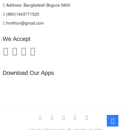
Address: Bangladesh Bogura 5800
(880)1843771525
hmithon@gmail.com
We Accept
Download Our Apps
facebook
twitter
pinterest
instagram
linkedin
Go
to
Jolpakhi
| Designed by:
By jolpakhi
| © 2026