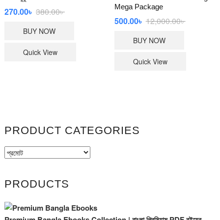
Mega Package
270.00
৳
380.00
৳
Original
Current
price
price
500.00
৳
12,000.00
৳
Original
Current
was:
is:
price
price
BUY NOW
380.00৳ .
270.00৳ .
was:
is:
BUY NOW
12,000.00৳
500.00৳ .
Quick View
Quick View
PRODUCT CATEGORIES
PRODUCTS
Premium Bangla Ebooks Collection | বাংলা প্রিমিয়াম PDF বইয়ের