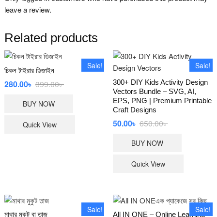
leave a review.
Related products
Sale!
Sale!
চিকন টাইরার ডিজাইন
300+ DIY Kids Activity Design
280.00
৳
399.00
৳
Original
Current
price
price
Vectors Bundle – SVG, AI,
was:
is:
EPS, PNG | Premium Printable
BUY NOW
399.00৳ .
280.00৳ .
Craft Designs
50.00
৳
650.00
৳
Original
Current
Quick View
price
price
was:
is:
BUY NOW
650.00৳ .
50.00৳ .
Quick View
Sale!
Sale!
মাথার মুকুট বা তাজ
All IN ONE – Online Learning