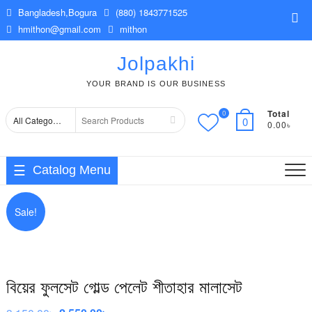
Skip
Bangladesh,Bogura
(880) 1843771525
Top
to
hmithon@gmail.com
mithon
Me
content
Jolpakhi
YOUR BRAND IS OUR BUSINESS
Total
0
Search
0
0.00৳
for
Catalog Menu
Sale!
বিয়ের ফুলসেট গোল্ড পেলেট শীতাহার মালাসেট