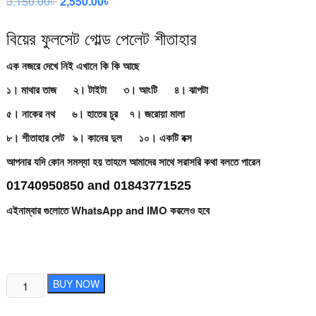
3,150.00
৳
Original
2,550.00
৳
Current
price
price
was:
is:
3,150.00৳ .
2,550.00৳ .
বিয়ের ফুলসেট গোল্ড পেলেট শীতাহার
এক নজরে দেখে নিই এখানে কি কি আছে
১। মাথার তাজ ২। টাইটা ৩। আংটি ৪। ঝাপটা
৫। নাকের নথ ৬। হাতের চুর ৭। জরোয়া মালা
৮। শীতাহার সেট
৯। কানের দুল ১০। একটি বক্স
আপনার যদি কোন সমস্যা হয় তাহলে আমাদের সাথে সরাসরি কথা বলতে পারেন
01740950850 and 01843771525
এইনাম্বার গুলোতে WhatsApp and IMO করলেও হবে
বিয়ের
BUY NOW
ফুলসেট
গোল্ড