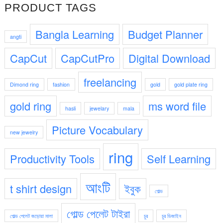
PRODUCT TAGS
1,250.00৳ .
50.00৳ .
Bangla Learning
Budget Planner
angti
CapCut
CapCutPro
Digital Download
freelancing
Dimond ring
fashion
gold
gold plate ring
gold ring
ms word file
hasli
jewelary
mala
Picture Vocabulary
new jewelry
ring
Productivity Tools
Self Learning
আংটি
t shirt design
ইবুক
গোল্ড
গোল্ড পেলেট টাইরা
গোল্ড পেলেট জড়োয়া মালা
চুর
চুর ডিজাইন